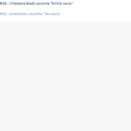
#26 : Chimène Badi raconte "Entre nous"
#25 : Indochine raconte "3e sexe"
#24 : Zaho raconte "C'est chelou"
#23 : Patrick Bruel raconte "Au café des délices"
#22 : Kyo raconte "Le chemin"
#21 : Nolwenn Leroy raconte "Cassé"
#20 : Patrick Hernandez raconte "Born to be alive"
#19 : Lorie raconte "Près de moi"
#18 : Michael Jones raconte "A nos actes manqués" (avec Jean-Jacque
#17 : Khaled raconte "Aïcha"
#16 : Corneille raconte "Parce qu'on vient de loin"
#15 : Indochine raconte "L'aventurier"
14 : Lorie raconte "Sur un air latino"