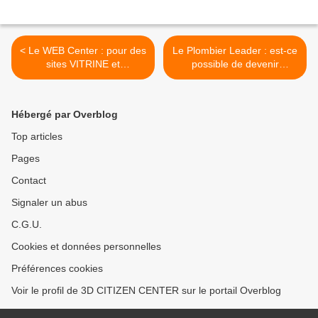
< Le WEB Center : pour des
Le Plombier Leader : est-ce
sites VITRINE et
possible de devenir
MARCHAND avec contenus
plombier B'leader sur le
2D , 360°, 360deg, 3D et
WEB en tant que plombier
Vidéo
de quartier ? >
Hébergé par Overblog
Top articles
Pages
Contact
Signaler un abus
C.G.U.
Cookies et données personnelles
Préférences cookies
Voir le profil de 3D CITIZEN CENTER sur le portail Overblog