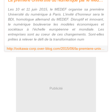
La première Université du Numérique par le Medef - Paris - avec Yvon GATTAZ et son invité d'honneur le BDI, les 10 et 11 juin 2015
Les 10 et 11 juin 2015, le MEDEF organise sa première
Université du numérique à Paris. L’invité d’honneur sera le
BDI, homologue allemand du MEDEF. Disruptif et innovant,
le numérique bouleverse les modèles économiques et
sociétaux à l’échelle européenne et mondiale. Les
entreprises sont au coeur de ces changements. Sont-elles
prêtes à relever le défi de la transformation num
http://ookawa-corp.over-blog.com/2015/06/la-premiere-universite-du-numerique-par-le-medef-paris-avec-yvon-gattaz-et-son-invite-d-honneur-le-bdi-les-10-et-11-juin-2015.html
Publicité