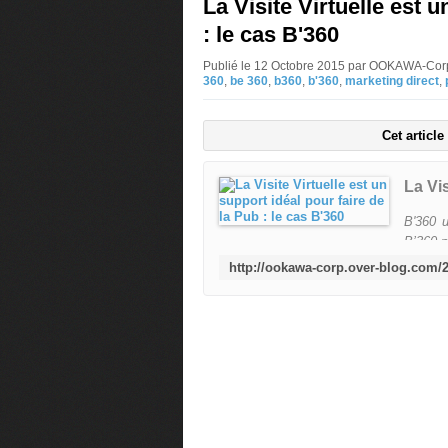
La Visite Virtuelle est 
: le cas B'360
Publié le 12 Octobre 2015 par OOKAWA-Cor
360
,
be 360
,
b360
,
b'360
,
marketing direct
,
Cet articl
B'360 u
B’360 p
standar
propre 
digita
emplace