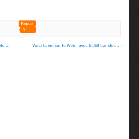
Repost
0
sponsorisés
Voici la vie sur le Web : avec B'360 transformez les internautes en utilisateurs actifs pour être des acteurs motivés
›