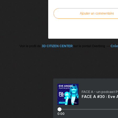
Commenter cet article
Ajouter un commentaire
Voir le profil de
3D CITIZEN CENTER
sur le portail Overblog
Crée
FACE A - un podcast 
FACE A #30 : Eve A
0:00