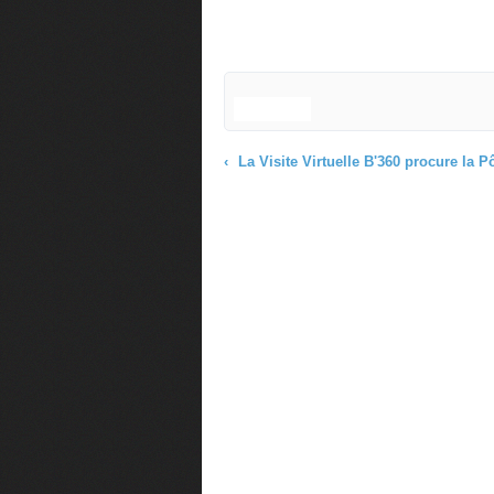
La Visite Virtuelle B'360 procure la Pôle Position dans les moteurs de recherche par du référencement naturel - Compatible Mots-clés 