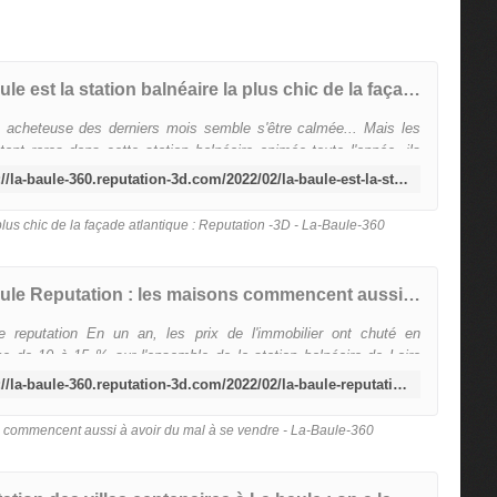
La Baule est la station balnéaire la plus chic de la façade atlantique : Reputation -3D - La-Baule-360
e acheteuse des derniers mois semble s'être calmée... Mais les
tant rares dans cette station balnéaire animée toute l'année, ils
très chers ! La Baule est la station ba...
https://la-baule-360.reputation-3d.com/2022/02/la-baule-est-la-station-balneaire-la-plus-chic-de-la-facade-atlantique-reputation-3d.html
 plus chic de la façade atlantique : Reputation -3D - La-Baule-360
La Baule Reputation : les maisons commencent aussi à avoir du mal à se vendre - La-Baule-360
le reputation En un an, les prix de l'immobilier ont chuté en
 de 10 à 15 % sur l'ensemble de la station balnéaire de Loire
que. Les secteurs et les biens cotés du bord de m...
https://la-baule-360.reputation-3d.com/2022/02/la-baule-reputation-les-maisons-commencent-aussi-a-avoir-du-mal-a-se-vendre.html
s commencent aussi à avoir du mal à se vendre - La-Baule-360