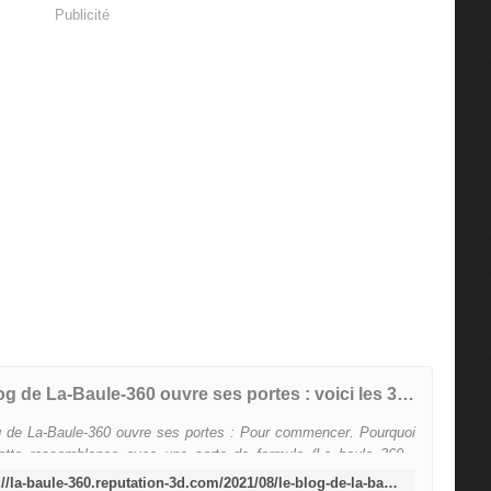
Publicité
Le Blog de La-Baule-360 ouvre ses portes : voici les 3d-reputation et e-reputation en immobilier, immeubles, syndics et villas - La-Baule-360
g de La-Baule-360 ouvre ses portes : Pour commencer. Pourquoi
ette ressemblance avec une sorte de formule (La baule 360 .
ion 3D), en guise d'intitulé ou même de nom pour ce ...
https://la-baule-360.reputation-3d.com/2021/08/le-blog-de-la-baule360-ouvre-ses-portes-3d-reputation-et-reputation-3d-ou-encore-e-reputation.html