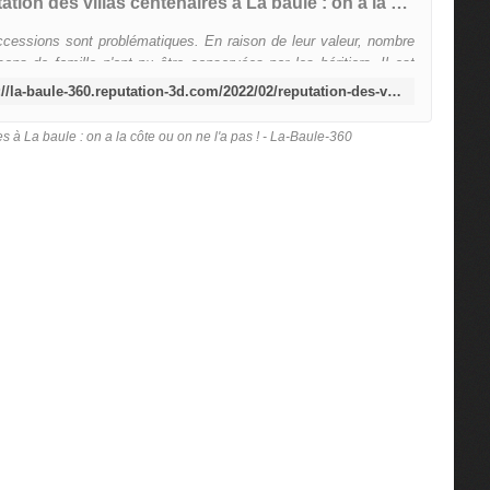
Reputation des villas centenaires à La baule : on a la côte ou on ne l'a pas ! - La-Baule-360
cessions sont problématiques. En raison de leur valeur, nombre
ons de famille n'ont pu être conservées par les héritiers. Il est
fréquemment que la fratrie cède la maiso...
https://la-baule-360.reputation-3d.com/2022/02/reputation-des-villas-centenaires-a-la-baule-on-a-la-cote-ou-on-ne-l-a-pas.html
s à La baule : on a la côte ou on ne l'a pas ! - La-Baule-360