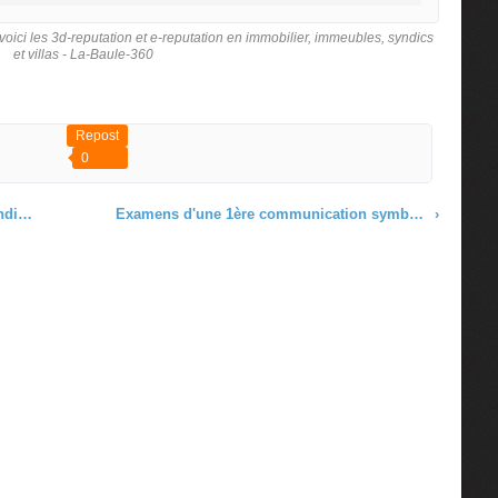
oici les 3d-reputation et e-reputation en immobilier, immeubles, syndics
et villas - La-Baule-360
Repost
0
mérique
Examens d'une 1ère communication symbolique, immatérielle et ... vestimentaire de Emmanuel Macron nouveau Président
›