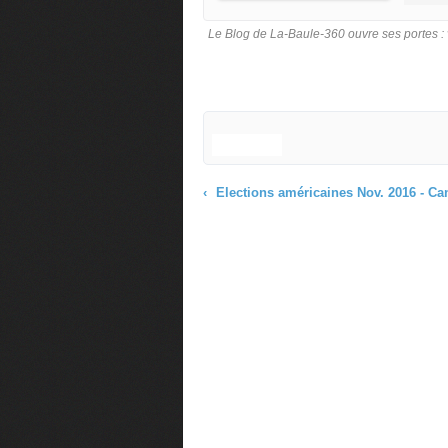
Le Blog de La-Baule-360 ouvre ses portes : v
Elections américaines Nov. 2016 - Candidat Donald TRUMP élu Président des Etats-Unis d'A