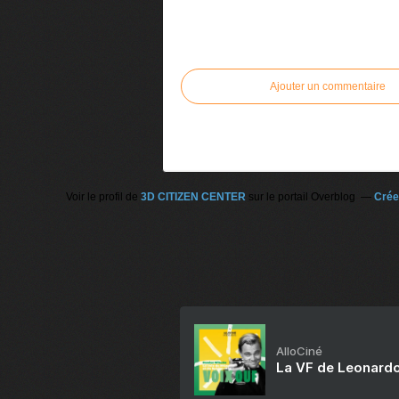
Commenter cet article
Ajouter un commentaire
Voir le profil de
3D CITIZEN CENTER
sur le portail Overblog
Crée
AlloCiné
La VF de Leonardo