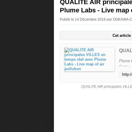
QUALITE AIR principale
Plume Labs - Live map o
Publié le 14 Décembre 2016 par OOKAWA-
Cet articl
Plume L
Cartes
référen
https:/
https:/
QUALITE AIR principales VILLES
https:/
https:/
https:/
https:/