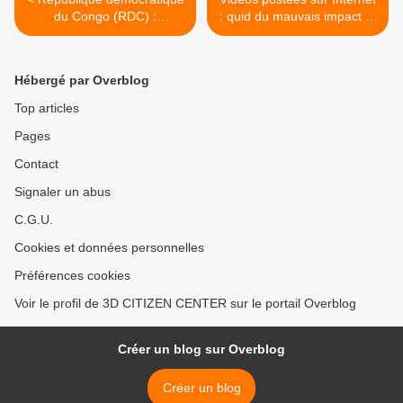
du Congo (RDC) :
: quid du mauvais impact et
interruption d Internet et
autres déclenchements
SMS pour des raisons
d'hostilité - Faire face à la
d'ETAT
société ! >
Hébergé par Overblog
Top articles
Pages
Contact
Signaler un abus
C.G.U.
Cookies et données personnelles
Préférences cookies
Voir le profil de 3D CITIZEN CENTER sur le portail Overblog
Créer un blog sur Overblog
Créer un blog