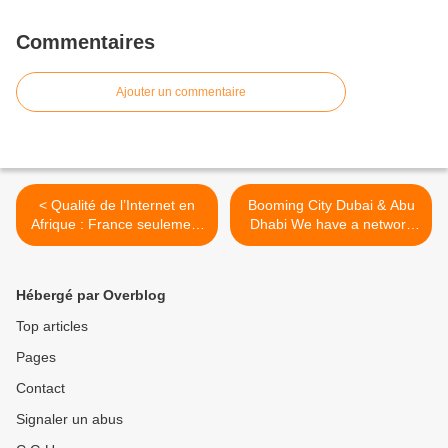
Commentaires
Ajouter un commentaire
< Qualité de l’Internet en
Booming City Dubai & Abu
Afrique : France seulement
Dhabi We have a network
32eme rang
of 1,000s of Recruiters, HR
Managers & Company
Directors in Dubai & Abu
Hébergé par Overblog
Dhabi. >
Top articles
Pages
Contact
Signaler un abus