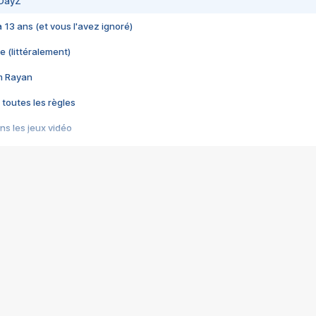
 DayZ
 a 13 ans (et vous l'avez ignoré)
e (littéralement)
im Rayan
 toutes les règles
s les jeux vidéo
us choquant de Rockstar ? - Le scandale BULLY
e plus moche de Steam
du RÊVE tourne au CAUCHEMAR
pendant 8 heures
it… à tort
umiliés par un jeu vidéo
ire - Final Fantasy 8