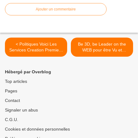
Ajouter un commentaire
< Politiques Voici Les
Be 3D, be Leader on the
Services Creation Premiere
WEB pour être Vu et
Position & Referencement
Partout : adoptez la
Web Internet - Be Leader
OFFICE TOWER 3D >
by New3S
Hébergé par Overblog
Top articles
Pages
Contact
Signaler un abus
C.G.U.
Cookies et données personnelles