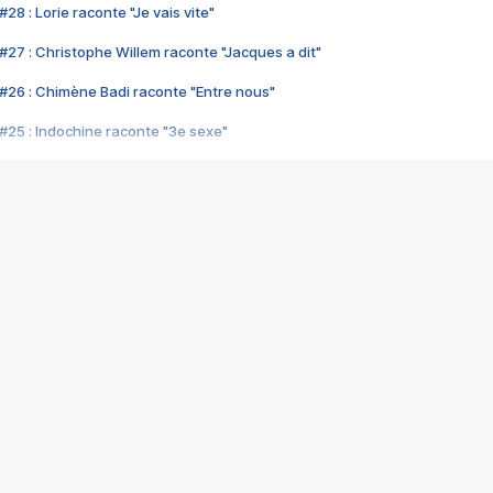
28 : Lorie raconte "Je vais vite"
#27 : Christophe Willem raconte "Jacques a dit"
#26 : Chimène Badi raconte "Entre nous"
#25 : Indochine raconte "3e sexe"
#24 : Zaho raconte "C'est chelou"
#23 : Patrick Bruel raconte "Au café des délices"
#22 : Kyo raconte "Le chemin"
#21 : Nolwenn Leroy raconte "Cassé"
#20 : Patrick Hernandez raconte "Born to be alive"
#19 : Lorie raconte "Près de moi"
#18 : Michael Jones raconte "A nos actes manqués" (avec Jean-Jacque
#17 : Khaled raconte "Aïcha"
#16 : Corneille raconte "Parce qu'on vient de loin"