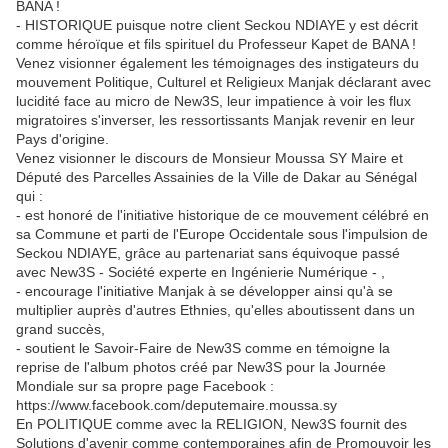
BANA !
- HISTORIQUE puisque notre client Seckou NDIAYE y est décrit
comme héroïque et fils spirituel du Professeur Kapet de BANA !
Venez visionner également les témoignages des instigateurs du
mouvement Politique, Culturel et Religieux Manjak déclarant avec
lucidité face au micro de New3S, leur impatience à voir les flux
migratoires s'inverser, les ressortissants Manjak revenir en leur
Pays d'origine.
Venez visionner le discours de Monsieur Moussa SY Maire et
Député des Parcelles Assainies de la Ville de Dakar au Sénégal
qui :
- est honoré de l'initiative historique de ce mouvement célébré en
sa Commune et parti de l'Europe Occidentale sous l'impulsion de
Seckou NDIAYE, grâce au partenariat sans équivoque passé
avec New3S - Société experte en Ingénierie Numérique - ,
- encourage l'initiative Manjak à se développer ainsi qu'à se
multiplier auprès d'autres Ethnies, qu'elles aboutissent dans un
grand succès,
- soutient le Savoir-Faire de New3S comme en témoigne la
reprise de l'album photos créé par New3S pour la Journée
Mondiale sur sa propre page Facebook :
https://www.facebook.com/deputemaire.moussa.sy
En POLITIQUE comme avec la RELIGION, New3S fournit des
Solutions d'avenir comme contemporaines afin de Promouvoir les