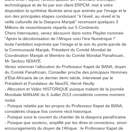
technologique et de foi par son client ERPCM, met à votre
disposition la synthèse illustrée ainsi que animée par l'image et le
son des principales étapes conduisant "à l'éveil, au réveil et la
veille culturelle de la Diaspora Manjak" recensant quelques 3
Millions de ressortissants répartis sur 5 Continents.
Chers Internautes, venez découvrir dans notre Playlist nommée
"Après la décolonisation de l'Afrique voici l'ère Numérique !"
toute l'ambition exprimée par l'image et le son du porte-parole de
la Communauté Manjak, Président du Comité Mondial de
Coordination Manjak et Membre du Comité Mondial Panafricain,
Mr Seckou NDIAYE.
Venez visionner l'allocution du Professeur Kapet de BANA, doyen
du Comité Panafricain, Conseiller proche des principaux Hommes
d'État Africains de ce dernier demi siècle, interviewé par le
Président et Fondateur de New3S, Hervé Heully.
- Allocution et Vidéo HISTORIQUE puisque traitant de la journée
Mondiale MANJAK du 6 Juillet 2013 considérée comme moment
nodal.
- Puisque relatée par les propos du Professeur Kapet de BANA,
considérés chaque fois comme récit historique.
- Puisque sous le couvert du chantier de la diaspora panafricaine.
- Puisque que soutenu, amplifié par les dires et convictions, sinon
encouragements du doyen de l'Afrique : le Professeur Kapet de