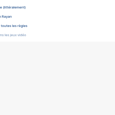
e (littéralement)
im Rayan
 toutes les règles
s les jeux vidéo
us choquant de Rockstar ? - Le scandale BULLY
e plus moche de Steam
du RÊVE tourne au CAUCHEMAR
pendant 8 heures
it… à tort
umiliés par un jeu vidéo
ire - Final Fantasy 8
ti un empire - Age of Empires