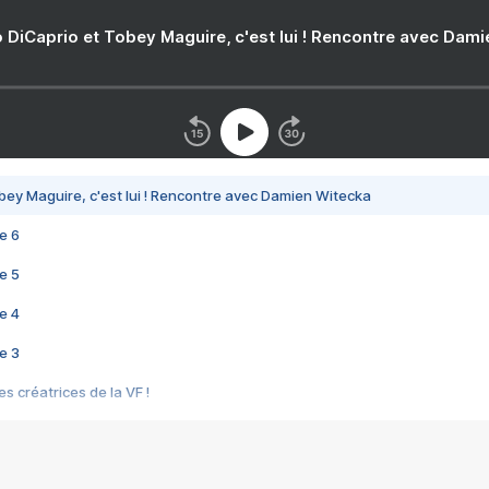
 DiCaprio et Tobey Maguire, c'est lui ! Rencontre avec Dam
bey Maguire, c'est lui ! Rencontre avec Damien Witecka
e 6
e 5
e 4
e 3
s créatrices de la VF !
e 2
e 1