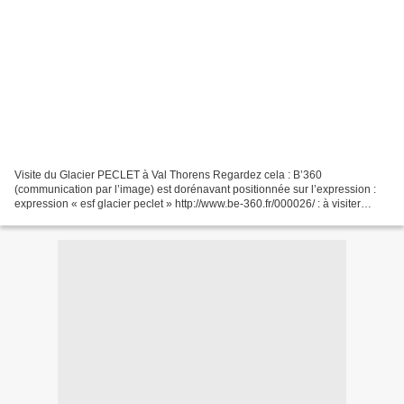
Visite du Glacier PECLET à Val Thorens Regardez cela : B’360
(communication par l’image) est dorénavant positionnée sur l’expression :
expression « esf glacier peclet » http://www.be-360.fr/000026/ : à visiter
d’URGENCE (image UHD obtenue en 1 CLIC à...