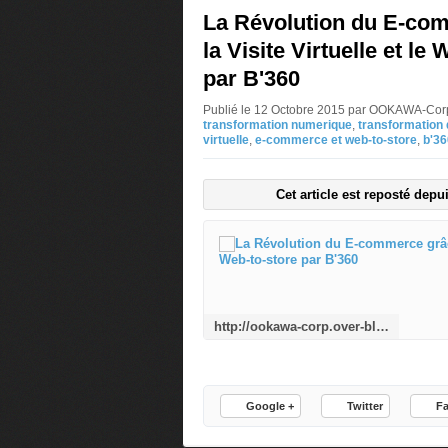
La Révolution du E-co
la Visite Virtuelle et le
par B'360
Publié le 12 Octobre 2015 par OOKAWA-Co
transformation numerique
,
transformation d
virtuelle
,
e-commerce et web-to-store
,
b'36
Cet article est reposté depu
http://ookawa-corp.over-blog.com/2015/10/la-revolution-du-e-commerce-grace-a-la-visite-virtuelle-et-le-web-to-store-par-b-360.html
Google +
Twitter
F