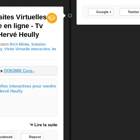
a
r
Google +
Twitter
ites Virtuelles
c
h
 en ligne - Tv
a
Hervé Heully
n
d
p
dans
Rich Média
,
Solution
s
ly
,
Visite Virtuelle interactive
,
be
d
’
u
is
OOKAWA Corp.
.
n
n
o
Comment utiliser les Visites Virt
u
v
C
e
o
a
m
u
m
g
e
Lire la suite
e
n
n
t
acebook
Repost