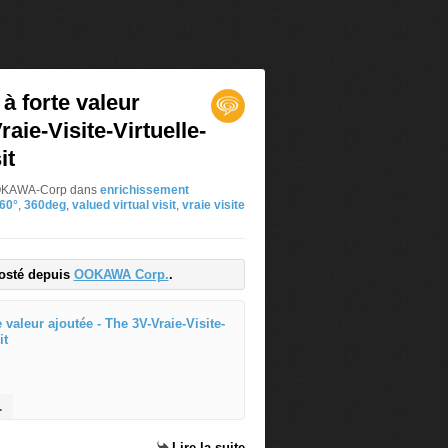
 à forte valeur
raie-Visite-Virtuelle-
it
 OOKAWA-Corp
dans
enrichissement
60°
,
360deg
,
valued virtual visit
,
vraie visite
 à la Visite Virtuelle et le Web-to-store par B'360
posté depuis
OOKAWA Corp.
.
La Visite Virtuelle à forte
D
e
s
rtuelle-valued-virtual-visit.html
e
n
Lire la suite