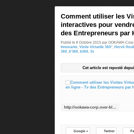
Comment utiliser les Vis
interactives pour vendre
des Entrepreneurs par 
Publié le 8 Octobre 2015 par OOKAWA-Cor
Innovante
,
Visite Virtuelle 360°
,
Hervé Heul
360
,
b'360
,
b360
,
3v
Cet article est reposté depu
http://ookawa-corp.over-blog.com/2015/10/comment-utiliser-les-visites-virtuelles-interactives-pour-vendre-en-ligne-tv-des-entrepreneurs-par-herve-heully.html
Google +
Twitter
F