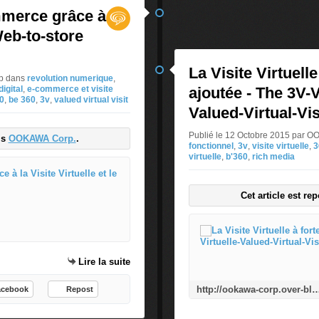
mmerce grâce à
 Web-to-store
La Visite Virtuelle
rp
dans
revolution numerique
,
igital
,
e-commerce et visite
ajoutée - The 3V-V
0
,
be 360
,
3v
,
valued virtual visit
Valued-Virtual-Vis
Publié le 12 Octobre 2015 par
is
OOKAWA Corp.
.
fonctionnel
,
3v
,
visite virtuelle
,
3
virtuelle
,
b'360
,
rich media
La Révolution du E-commerce grâce
Cet article est re
D
e
s
s
i
Lire la suite
t
e
http://ookawa-corp.over-blog.com/2015/10/la-visite-virtuelle-a-forte-valeur-ajoutee-the-3v-vraie-visite-vi
acebook
Repost
s
m