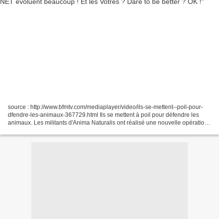
source : http://www.bfmtv.com/mediaplayer/video/ils-se-mettent--poil-pour-
dfendre-les-animaux-367729.html Ils se mettent à poil pour défendre les
animaux. Les militants d'Anima Naturalis ont réalisé une nouvelle opération
choc samedi à Barcelone pour...