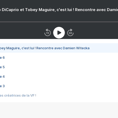
 DiCaprio et Tobey Maguire, c'est lui ! Rencontre avec Dam
bey Maguire, c'est lui ! Rencontre avec Damien Witecka
e 6
e 5
e 4
e 3
s créatrices de la VF !
e 2
e 1