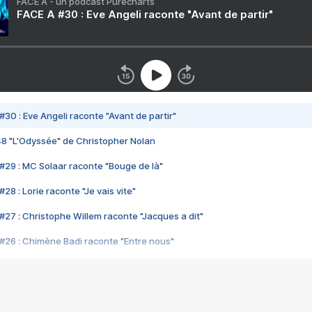
FACE A - un podcast Purecharts
FACE A #30 : Eve Angeli raconte "Avant de partir"
#30 : Eve Angeli raconte "Avant de partir"
48 "L'Odyssée" de Christopher Nolan
#29 : MC Solaar raconte "Bouge de là"
28 : Lorie raconte "Je vais vite"
#27 : Christophe Willem raconte "Jacques a dit"
#26 : Chimène Badi raconte "Entre nous"
#25 : Indochine raconte "3e sexe"
#24 : Zaho raconte "C'est chelou"