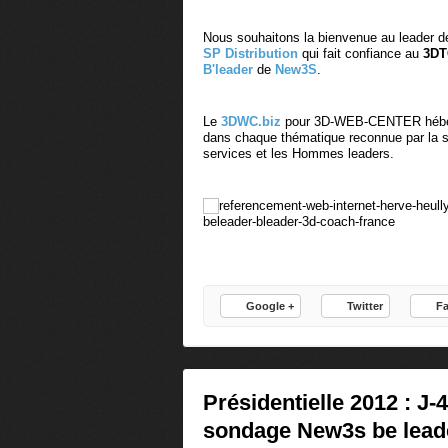
Nous souhaitons la bienvenue au leader 
SP Distribution
qui fait confiance au
3DT
B'leader
de
New3S
.
Le
3DWC.biz
pour 3D-WEB-CENTER héberge
dans chaque thématique reconnue par la so
services et les Hommes leaders.
Google +
Twitter
F
Présidentielle 2012 : J-4
sondage New3s be lead