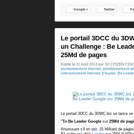
Google +
Twitter
F
Le portail 3DCC du 3DW
un Challenge : Be Lead
25Md de pages
Publié le 31 Août 2013 par 3D CITIZEN CE
positionnement internet
,
positionnement w
referencement internet
,
b'leader
,
Be Leade
Le portail 3DCC du 3DWC.biz se lance un 
"To Be Leader Google
sur
25Md de pag
Ahurissant s'il en est. 25 Milliard de page
B'Leader est déjà
Leader
sur 3Md (3 Millia