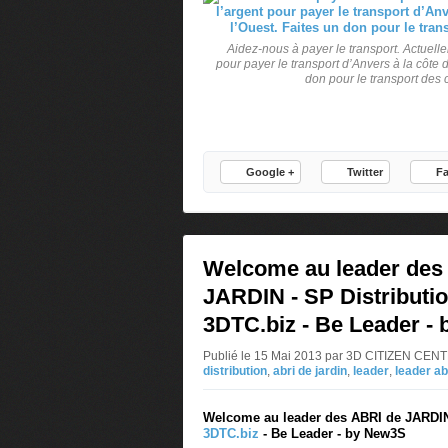
Aidez-nous à payer le transport. Actuell
pour payer le transport d’Anvers à la côte d
don pour le transport des 
Google +
Twitter
F
Welcome au leader des
JARDIN - SP Distributio
3DTC.biz - Be Leader -
Publié le 15 Mai 2013 par 3D CITIZEN CE
distribution
,
abri de jardin
,
leader
,
leader ab
Welcome au leader des ABRI de JARDIN 
3DTC.biz
- Be Leader - by New3S