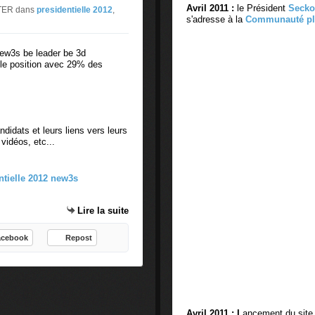
Avril 2011 :
le Président
Secko
f
i
NTER
dans
presidentielle 2012
,
s'adresse à la
Communauté pl
é
b
r
e
e
s
New3s be leader be 3d
 position avec 29% des
n
?
c
d
e
e
m
l
e
a
idats et leurs liens vers leurs
n
M
vidéos, etc...
t
a
n
r
a
t
t
i
u
n
Lire la suite
r
i
e
q
acebook
Repost
l
u
.
e
N
?
o
d
u
e
Avril 2011 : L
ancement du sit