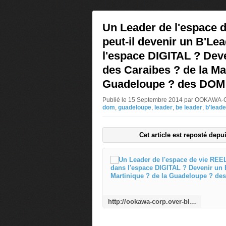
Un Leader de l'espace 
peut-il devenir un B'Le
l'espace DIGITAL ? Deve
des Caraibes ? de la Mar
Guadeloupe ? des DOM
Publié le 15 Septembre 2014 par OOKAWA-
dom
,
guadeloupe
,
leader
,
be leader
,
b'leade
Cet article est reposté depu
http://ookawa-corp.over-blog.com/2014/09/un-leader-de-l-espace-de-vie-reel-peut-il-devenir-un-b-leader-dans-l-espace-digital-devenir-un-b-leader-des-caraibes-de-la-martiniqu