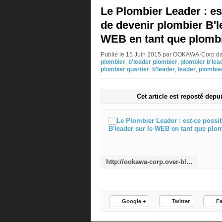
Le Plombier Leader : es
de devenir plombier B'l
WEB en tant que plombi
Publié le 15 Juin 2015 par OOKAWA-Corp
d
plombier
,
b'leader plombier
,
plombier b'lea
plombier quartier
,
b'leader
,
leader
,
plombier
Cet article est reposté depu
http://ookawa-corp.over-blog.com/2015/06/le-plombier-leader-est-ce-possible-de-devenir-plombier-b-leader-sur-le-web-en-tant-que-plombier-de-quartier.html
Google +
Twitter
F