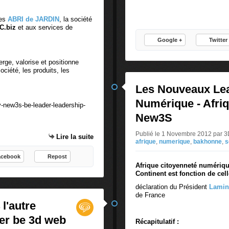
o
e
t
v
des
ABRI de JARDIN
, la société
r
e
C.biz
et aux services de
e
n
Google +
Twitter
a
i
r
r
t
, valorise et positionne
u
ciété, les produits, les
i
n
c
B
Les Nouveaux Lea
l
'
Numérique - Afr
e
l
c
e
New3S
o
a
n
d
Publié le 1 Novembre 2012 par
Lire la suite
afrique
,
numerique
,
bakhonne
,
s
s
e
a
r
acebook
Repost
c
d
Afrique citoyenneté numériqu
Continent est fonction de cel
r
e
é
s
déclaration du Président
Lami
a
C
de France
 l'autre
u
a
r
r
er be 3d web
Récapitulatif :
é
a