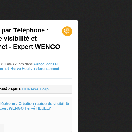
 par Téléphone :
visibilité et
rnet - Expert WENGO
ar OOKAWA-Corp
dans
wengo
,
conseil
,
ternet
,
Hervé Heully
,
referencement
ble de devenir plombier B'leader sur le WEB en tant que plo
posté depuis
OOKAWA Corp.
.
Conseil Expertise par Tél
E
x
p
ternet-expert-wengo-herve-heully.html