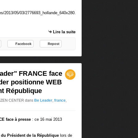
e
r
t
N
:
a
s
t
m
u
Lire la suite
a
r
r
e
Facebook
Repost
t
l
p
:
h
m
o
o
n
d
ader" FRANCE face
e
e
ader positionne WEB
p
d
c
'
nt République
t
e
a
m
CITIZEN CENTER
dans
Be Leader
,
france
,
b
p
l
l
e
o
E face à presse
: ce 16 mai 2013
t
i
t
e
t du Président de la République
lors de
e
t