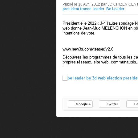
Publié le 18 Avril 2012 par 3D CITIZEN CE
president france
,
leader
,
Be Leader
Présidentielle 2012 : J-4 l'autre sondage 
web
donne Jean-Muc MELENCHON en pôle
intentions de vote.
www.new3s.com/teaser/v2.0
Découvrez les programmes de tous les cand
propres réseaux, site web, communautés, 
Google +
Twitter
F