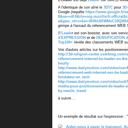
A l'identique de son aîné le
3DTC
pour
3D
Google (requête
https://www.google.fr/s
8&oe=utf-8&rls=org.mozilla:fr:official&c
a&gws_rd=cr&ei=IK0hUtXWMvC10QWb
grimpe à l'assaut du referencement WEB !
B'Leade
r est son booster, avec ses serv
d'EXPRESSION
et de
DENSIFICATION 
Top100+
révèle des classements WEB sur
Voir d'autres articles sur les positionnem
http://3d-religion-center.overblog.com/
referencement-internet-be-leader-on-
heully
http://www.dailymotion.com/video/xxn
referencement-web-internet-seo-be-leade
fondateur-en_tech
http://www.dailymotion.com/video/xxtl7
media-pour-positionnement-de-leader-a
by-new3s_travel
à suivre ...
Un exemple de résultat sur l'expression : 