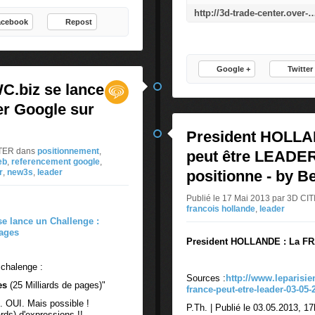
d
d
http://3d-trade-center.over-blog.com/2014/06/le-metier-de-seo-referenceur-naturel-mode-d-empl
e
e
acebook
Repost
d
r
e
d
v
e
Google +
Twitter
e
l
C.biz se lance
n
'
i
e
er Google sur
r
s
u
p
President HOLL
n
a
NTER
dans
positionnement
,
peut être LEADER
B
c
eb
,
referencement google
,
'
r
,
new3s
,
leader
e
positionne - by B
L
d
Publié le 17 Mai 2013 par 3D 
e
e
francois hollande
,
leader
a
v
d
i
President HOLLANDE : La F
e
e
r
R
chalenge :
s
E
Sources :
http://www.leparisien
u
es
(25 Milliards de pages)"
E
france-peut-etre-leader-03-05
r
L
s. OUI. Mais possible !
P.Th. | Publié le 03.05.2013, 17
l
p
rds) d'expressions !!