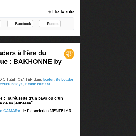
o
u
p
e
Lire la suite
1
l
0
a
Facebook
Repost
d
t
e
r
s
a
B
n
l
s
ders à l'ère du
o
p
ique : BAKHONNE by
g
a
s
r
O
e
 3D CITIZEN CENTER
dans
leader
,
Be Leader
,
V
n
eckou ndiaye
,
lamine camara
E
c
R
e
e : "
la réussite d’un pays ou d’un
B
p
le de sa jeunesse"
L
a
ne CAMARA
de l'association MENTELAR
O
i
G
e
e
t
n
o