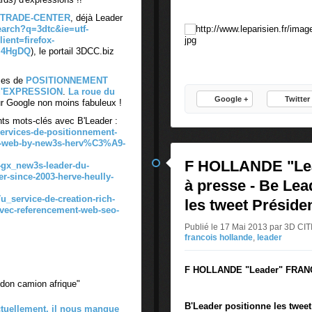
e
e
-TRADE-CENTER
, déjà Leader
W
u
earch?q=3dtc&ie=utf-
E
lient=firefox-
t
l4HgDQ
), le portail 3DCC.biz
B
-
e
i
ices de
POSITIONNEMENT
n
l
d'EXPRESSION
.
La roue du
t
d
Google +
Twitter
 Google non moins fabuleux !
a
e
ents mots-clés avec B'Leader :
n
v
services-de-positionnement-
t
e
the-web-by-new3s-herv%C3%A9-
q
n
F HOLLANDE "Le
u
4gx_new3s-leader-du-
i
r-since-2003-herve-heully-
e
r
à presse - Be Le
p
u
u_service-de-creation-rich-
les tweet Préside
l
n
vec-referencement-web-seo-
o
B
Publié le 17 Mai 2013 par 3D 
m
'
francois hollande
,
leader
b
L
i
e
F HOLLANDE "Leader" FRANC
e
a
"don camion afrique"
r
d
d
e
B'Leader positionne les twee