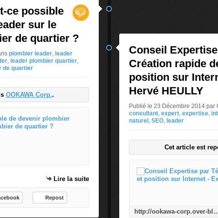
t-ce possible
eader sur le
er de quartier ?
Conseil Expertise
ans
plombier leader
,
leader
der
,
leader plombier quartier
,
Création rapide de 
 de quartier
position sur Inte
Hervé HEULLY
is
OOKAWA Corp.
.
Publié le 23 Décembre 2014 p
consultant
,
expert
,
expertise
,
in
Le Plombier Leader : est-ce possi
naturel
,
SEO
,
leader
L
e
Cet article est re
P
l
o
Lire la suite
m
b
acebook
Repost
i
http://ookawa-corp.over-blog.com/2014/12/conseil-expertise-par-telephone-creation-rapide-de-visibilite-et-position-sur-in
e