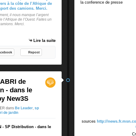
la conference de presse
e
r
q
d
u
ement, il nous manque l’argent
a
e l’Afrique de l’Ouest. Faites un
a
n
camions. Merci.
r
s
t
l
i
'
Lire la suite
e
e
r
s
acebook
Repost
?
p
B
a
i
c
e
e
 ABRI de
n
D
v
I
n - dans le
e
G
 by New3S
n
I
u
T
NTER
dans
Be Leader
,
sp
s
A
ri de jardin
u
L
sources
http://news.fr.msn.c
r
?
- SP Distribution - dans le
n
D
C