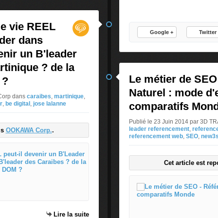
r
L
de vie REEL
e
Google +
Twitter
a
ader dans
d
nir un B'leader
e
r
tinique ? de la
:
Le métier de SEO
 ?
E
Naturel : mode d'
s
Corp
dans
caraibes
,
martinique
,
t
r
,
be digital
,
jose lalanne
comparatifs Mon
-
Publié le 23 Juin 2014 par 3D
c
leader referencement
,
referenc
is
OOKAWA Corp.
.
e
referencement web
,
SEO
,
new3
p
o
Un Leader de l'espace de vie REE
s
Cet article est re
s
U
i
n
b
L
l
e
e
a
Lire la suite