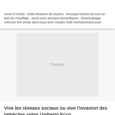
Good N Useful - Outils fendeurs de buches - decoupe buches de bois en
bois de chauffage - ancre pour animaux domestiques - desensablage
vehicule 4x4 enlisé dans boue terre meuble Outil revolutionnaire pour
fendre les buches de bois en bois de chauffage...
Publicité
Vive les réseaux sociaux ou vive l'invasion des
imbéciles selon Umberto Ecco