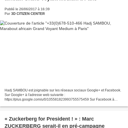
Publié le 26/06/2017 à 16:39
Par
3D CITIZEN CENTER
Hadj SAMBOU est joignable sur les réseaux sociaux Google+ et Facebook.
Sur Google+ à l'adresse web suivante :
https://plus.google.com/u/0/105581823993755575459 Sur Facebook à
l'adresse web suivante : http://fb.me/MaraboutParis Sur son site Web où
vous...
« Zuckerberg for President ! » : Marc
ZUCKERBERG serait-il en pré-campagne