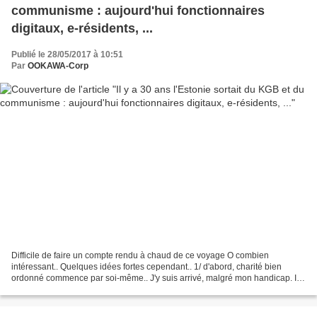
communisme : aujourd'hui fonctionnaires
digitaux, e-résidents, ...
Publié le 28/05/2017 à 10:51
Par
OOKAWA-Corp
Difficile de faire un compte rendu à chaud de ce voyage O combien
intéressant.. Quelques idées fortes cependant.. 1/ d'abord, charité bien
ordonné commence par soi-même.. J'y suis arrivé, malgré mon handicap. Il
est vrai que sans l'ami Capelli je ne serais...