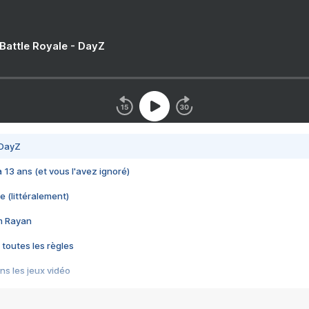
 Battle Royale - DayZ
 DayZ
 a 13 ans (et vous l'avez ignoré)
e (littéralement)
im Rayan
 toutes les règles
s les jeux vidéo
us choquant de Rockstar ? - Le scandale BULLY